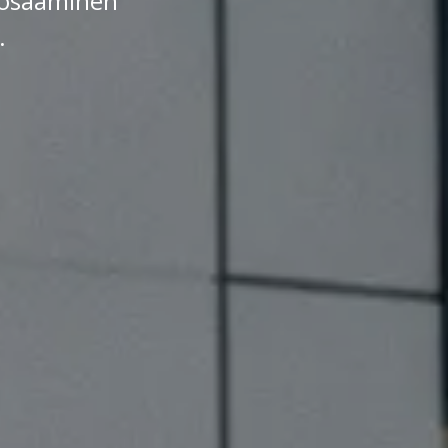
tiosaaminen
.