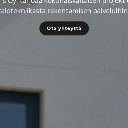
ns Oy tarjoaa kokonaisvaltaisen projek
talotekniikasta rakentamisen palveluihin
Ota yhteyttä