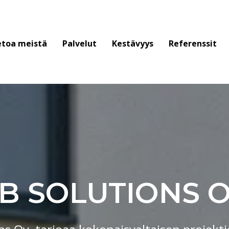
etoa meistä
Palvelut
Kestävyys
Referenssit
B SOLUTIONS 