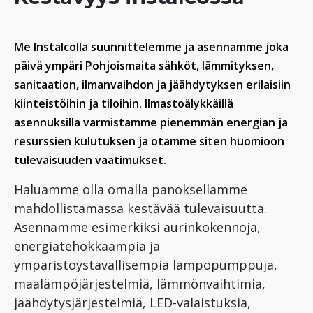
Me Instalcolla suunnittelemme ja asennamme joka
päivä ympäri Pohjoismaita sähköt, lämmityksen,
sanitaation, ilmanvaihdon ja jäähdytyksen erilaisiin
kiinteistöihin ja tiloihin. Ilmastoälykkäillä
asennuksilla varmistamme pienemmän energian ja
resurssien kulutuksen ja otamme siten huomioon
tulevaisuuden vaatimukset.
Haluamme olla omalla panoksellamme
mahdollistamassa kestävää tulevaisuutta.
Asennamme esimerkiksi aurinkokennoja,
energiatehokkaampia ja
ympäristöystävällisempiä lämpöpumppuja,
maalämpöjärjestelmiä, lämmönvaihtimia,
jäähdytysjärjestelmiä, LED-valaistuksia,